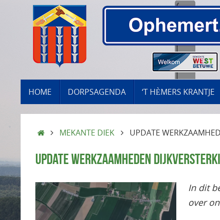
Ga
naar
de
inhoud
GA
HOME
DORPSAGENDA
‘T HÈMERS KRANTJE
NAAR
DE
INHOUD
HOME
MEKANTE DIEK
UPDATE WERKZAAMHEDEN
UPDATE WERKZAAMHEDEN DIJKVERSTERKIN
In dit 
over on