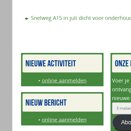
Snelweg A15 in juli dicht voor onderhou
NIEUWE ACTIVITEIT
ONZE 
•
online aanmelden
Voer je
ontvang
nieuwe 
NIEUW BERICHT
E-
mailadr
•
online aanmelden
Abo