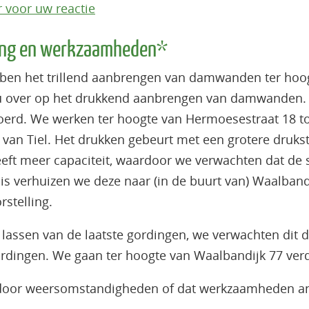
r voor uw reactie
ing en werkzaamheden*
en het trillend aanbrengen van damwanden ter hoog
u over op het drukkend aanbrengen van damwanden.
erd. We werken ter hoogte van Hermoesestraat 18 tot
g van Tiel. Het drukken gebeurt met een grotere druks
eft meer capaciteit, waardoor we verwachten dat de 
aar is verhuizen we deze naar (in de buurt van) Waalba
stelling.
 lassen van de laatste gordingen, we verwachten dit
ordingen. We gaan ter hoogte van Waalbandijk 77 ver
 door weersomstandigheden of dat werkzaamheden an