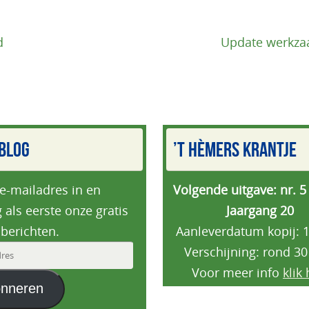
d
Update werkzaa
BLOG
’T HÈMERS KRANTJE
 e-mailadres in en
Volgende uitgave: nr. 5
 als eerste onze gratis
Jaargang 20
berichten.
Aanleverdatum kopij: 1
Verschijning: rond 30
es
Voor meer info
klik 
nneren