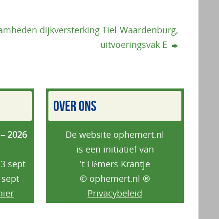
mheden dijkversterking Tiel-Waardenburg,
uitvoeringsvak E
OVER ONS
 – 2026
De website ophemert.nl
is een initiatief van
3 sept
't Hèmers Krantje
 sept
© ophemert.nl ®
hier
Privacybeleid