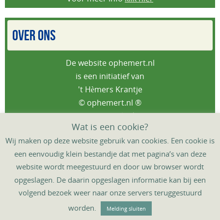
OVER ONS
De website ophemert.nl
is een initiatief van
't Hèmers Krantje
© ophemert.nl ®
Privacybeleid
Wat is een cookie?
Wij maken op deze website gebruik van cookies. Een cookie is
een eenvoudig klein bestandje dat met pagina’s van deze
website wordt meegestuurd en door uw browser wordt
HOME
DORPSAGENDA
‘T HÈMERS KRANTJE
opgeslagen. De daarin opgeslagen informatie kan bij een
DORPSGIDS
DORPSTAFEL
CONTACT
volgend bezoek weer naar onze servers teruggestuurd
Mogelijk gemaakt door
't Hèmers Krantje
,
mcovdv©
&
worden.
Melding sluiten
WordPress.