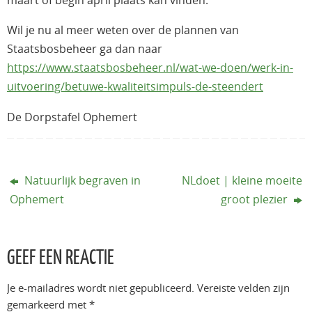
maart of begin april plaats kan vinden.
Wil je nu al meer weten over de plannen van
Staatsbosbeheer ga dan naar
https://www.staatsbosbeheer.nl/wat-we-doen/werk-in-
uitvoering/betuwe-kwaliteitsimpuls-de-steendert
De Dorpstafel Ophemert
Natuurlijk begraven in
NLdoet | kleine moeite
Ophemert
groot plezier
GEEF EEN REACTIE
Je e-mailadres wordt niet gepubliceerd.
Vereiste velden zijn
gemarkeerd met
*