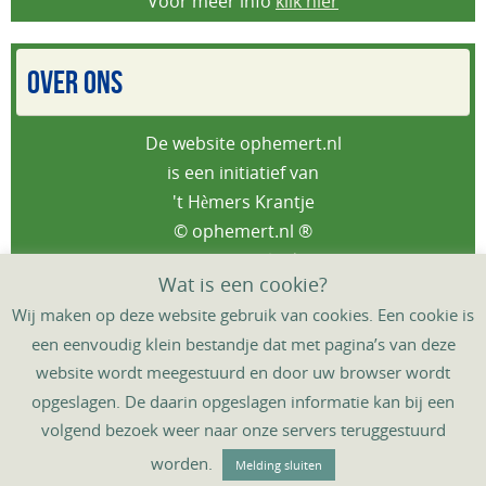
Voor meer info
klik hier
OVER ONS
De website ophemert.nl
is een initiatief van
't Hèmers Krantje
© ophemert.nl ®
Privacybeleid
Wat is een cookie?
Wij maken op deze website gebruik van cookies. Een cookie is
een eenvoudig klein bestandje dat met pagina’s van deze
website wordt meegestuurd en door uw browser wordt
HOME
DORPSAGENDA
‘T HÈMERS KRANTJE
opgeslagen. De daarin opgeslagen informatie kan bij een
DORPSGIDS
DORPSTAFEL
CONTACT
volgend bezoek weer naar onze servers teruggestuurd
Mogelijk gemaakt door
't Hèmers Krantje
,
mcovdv©
&
worden.
Melding sluiten
WordPress.