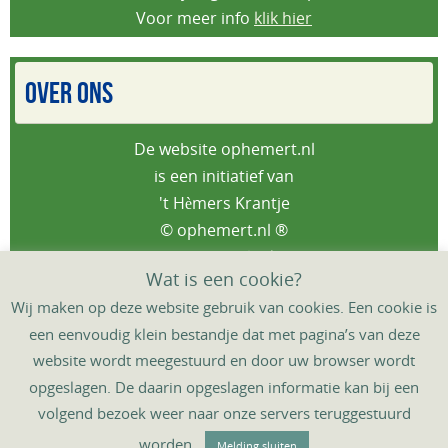
Voor meer info
klik hier
OVER ONS
De website ophemert.nl
is een initiatief van
't Hèmers Krantje
© ophemert.nl ®
Privacybeleid
Wat is een cookie?
Wij maken op deze website gebruik van cookies. Een cookie is
een eenvoudig klein bestandje dat met pagina’s van deze
website wordt meegestuurd en door uw browser wordt
HOME
DORPSAGENDA
‘T HÈMERS KRANTJE
opgeslagen. De daarin opgeslagen informatie kan bij een
DORPSGIDS
DORPSTAFEL
CONTACT
volgend bezoek weer naar onze servers teruggestuurd
Mogelijk gemaakt door
't Hèmers Krantje
,
mcovdv©
&
worden.
Melding sluiten