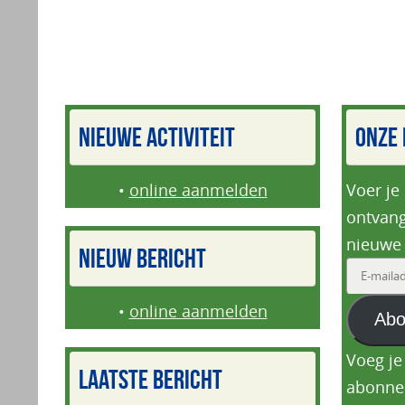
NIEUWE ACTIVITEIT
ONZE 
•
online aanmelden
Voer je
ontvang
nieuwe 
NIEUW BERICHT
E-
mailadr
•
online aanmelden
Abo
Voeg je
LAATSTE BERICHT
abonne