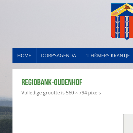
Ga
naar
de
inhoud
GA
HOME
DORPSAGENDA
‘T HÈMERS KRANTJE
NAAR
DE
INHOUD
REGIOBANK-OUDENHOF
Volledige grootte is
560 × 794
pixels