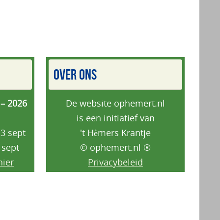
OVER ONS
 – 2026
De website ophemert.nl
is een initiatief van
3 sept
't Hèmers Krantje
 sept
© ophemert.nl ®
hier
Privacybeleid