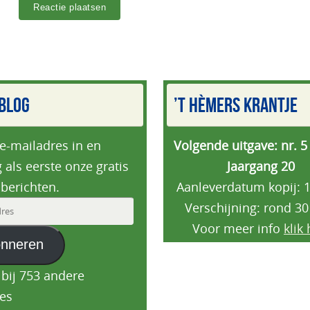
BLOG
’T HÈMERS KRANTJE
 e-mailadres in en
Volgende uitgave: nr. 5
 als eerste onze gratis
Jaargang 20
berichten.
Aanleverdatum kopij: 1
Verschijning: rond 30
es
Voor meer info
klik 
nneren
 bij 753 andere
es