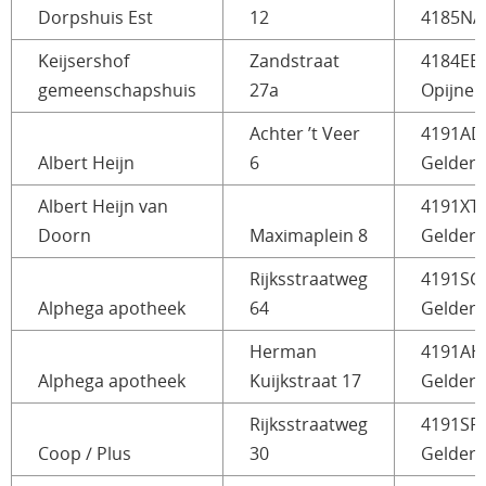
Dorpshuis Est
12
4185NA 
Keijsershof
Zandstraat
4184EE
gemeenschapshuis
27a
Opijnen
Achter ’t Veer
4191AD
Albert Heijn
6
Gelder
Albert Heijn van
4191XT
Doorn
Maximaplein 8
Gelder
Rijksstraatweg
4191SG
Alphega apotheek
64
Gelder
Herman
4191AH
Alphega apotheek
Kuijkstraat 17
Gelder
Rijksstraatweg
4191SR
Coop / Plus
30
Gelder