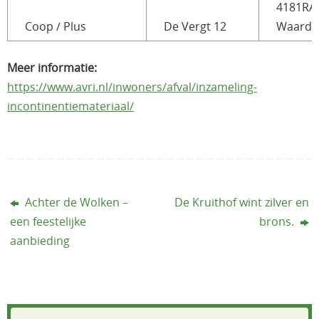
4181RA
Coop / Plus
De Vergt 12
Waarde
Meer informatie:
https://www.avri.nl/inwoners/afval/inzameling-
incontinentiemateriaal/
Achter de Wolken –
De Kruithof wint zilver en
een feestelijke
brons.
aanbieding