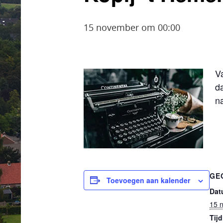
15 november om 00:00
V
da
n
GE
Toevoegen aan kalender
Dat
15 
Tijd