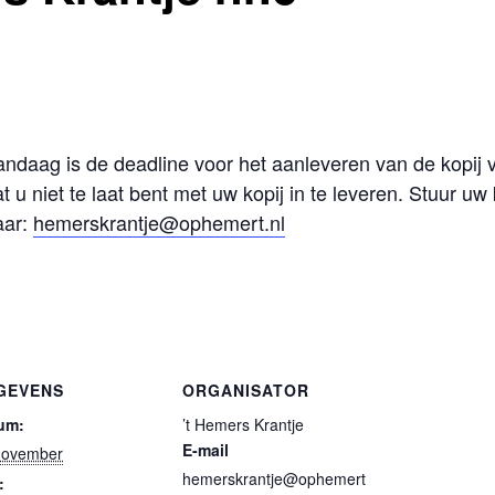
andaag is de deadline voor het aanleveren van de kopij v
t u niet te laat bent met uw kopij in te leveren. Stuur uw 
aar:
hemerskrantje@ophemert.nl
GEVENS
ORGANISATOR
um:
’t Hemers Krantje
E-mail
november
hemerskrantje@ophemert
: