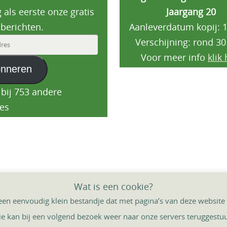
 als eerste onze gratis
Jaargang 20
berichten.
Aanleverdatum kopij: 1
Verschijning: rond 30
es
Voor meer info
klik 
nneren
 bij 753 andere
es
Wat is een cookie?
DORPSGIDS
DORPSTAFEL
CONTACT
 een eenvoudig klein bestandje dat met pagina’s van deze webs
Mogelijk gema
ie kan bij een volgend bezoek weer naar onze servers teruggest