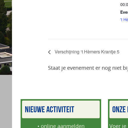
00:
Eve
't H
Verschijning ‘t Hèmers Krantje 5
Staat je evenement er nog niet bi
NIEUWE ACTIVITEIT
ONZE 
•
online aanmelden
Voer je