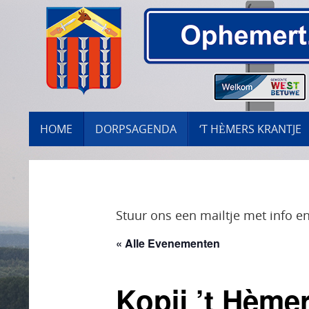
Ga
naar
de
inhoud
GA
HOME
DORPSAGENDA
‘T HÈMERS KRANTJE
NAAR
DE
INHOUD
Stuur ons een mailtje met info en
« Alle Evenementen
Kopij ’t Hèmer