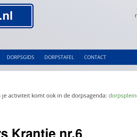
DORPSGIDS
DORPSTAFEL
CONTACT
 je activiteit komt ook in de dorpsagenda:
dorpsplei
s Krantje nr.6