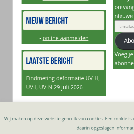
ontvang
nieuwe 
NIEUW BERICHT
E-
mailadr
•
online aanmelden
Abo
Voeg je
LAATSTE BERICHT
abonne
Eindmeting deformatie UV-H,
UV-I, UV-N
29 juli 2026
HOME
DORPSAGENDA
‘T HÈMERS KRANTJE
Wij maken op deze website gebruik van cookies. Een cookie is
daarin opgeslagen informat