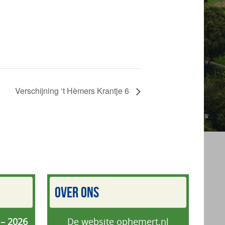
Verschijning ‘t Hèmers Krantje 6
OVER ONS
 – 2026
De website ophemert.nl