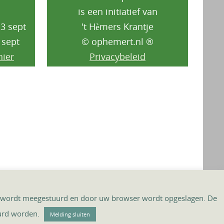
is een initiatief van
3 sept
't Hèmers Krantje
 sept
© ophemert.nl ®
hier
Privacybeleid
ite wordt meegestuurd en door uw browser wordt opgeslagen. De
akt door
't Hèmers Krantje
,
mcovdv©
&
WordPress.
uurd worden.
Melding sluiten