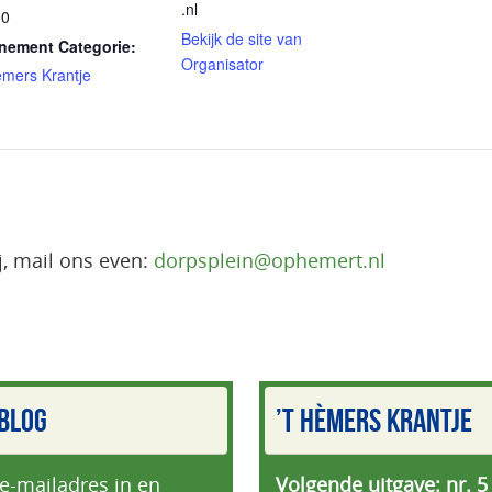
.nl
00
Bekijk de site van
nement Categorie:
Organisator
èmers Krantje
j, mail ons even:
dorpsplein@ophemert.nl
BLOG
’T HÈMERS KRANTJE
 e-mailadres in en
Volgende uitgave: nr. 5