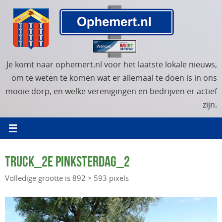
Ga
naar
de
inhoud
Je komt naar ophemert.nl voor het laatste lokale nieuws,
om te weten te komen wat er allemaal te doen is in ons
mooie dorp, en welke verenigingen en bedrijven er actief
zijn.
TRUCK_2E PINKSTERDAG_2
Volledige grootte is
892 × 593
pixels