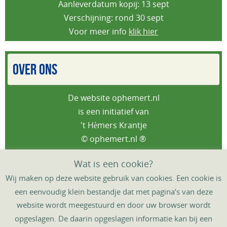
Aanleverdatum kopij: 13 sept
Verschijning: rond 30 sept
Voor meer info
klik hier
OVER ONS
De website ophemert.nl
is een initiatief van
't Hèmers Krantje
© ophemert.nl ®
Privacybeleid
Wat is een cookie?
Wij maken op deze website gebruik van cookies. Een cookie is
een eenvoudig klein bestandje dat met pagina’s van deze
website wordt meegestuurd en door uw browser wordt
HOME
DORPSAGENDA
‘T HÈMERS KRANTJE
opgeslagen. De daarin opgeslagen informatie kan bij een
DORPSGIDS
DORPSTAFEL
CONTACT