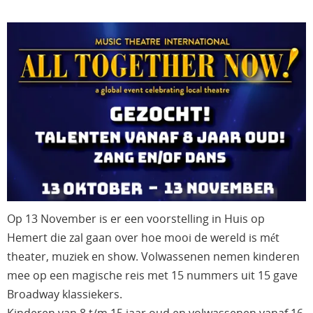
Op 13 November is er een
voorstelling
in Huis op
Hemert die zal gaan over hoe mooi de wereld is mét
theater, muziek en show. Volwassenen nemen kinderen
mee op een magische reis met 15 nummers uit 15 gave
Broadway klassiekers.