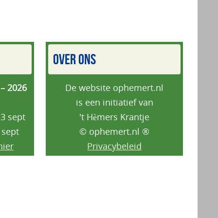
OVER ONS
 – 2026
De website ophemert.nl
is een initiatief van
3 sept
't Hèmers Krantje
 sept
© ophemert.nl ®
hier
Privacybeleid