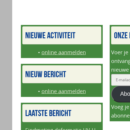
NIEUWE ACTIVITEIT
ONZE 
•
online aanmelden
Voer je
ontvang
nieuwe 
NIEUW BERICHT
E-
mailadr
•
online aanmelden
Abo
Voeg je
LAATSTE BERICHT
abonne
Eindmeting deformatie UV-H,