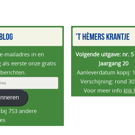
BLOG
’T HÈMERS KRANTJE
 e-mailadres in en
Volgende uitgave: nr. 5
 als eerste onze gratis
Jaargang 20
berichten.
Aanleverdatum kopij: 1
Verschijning: rond 30
es
Voor meer info
klik 
nneren
 bij 753 andere
es