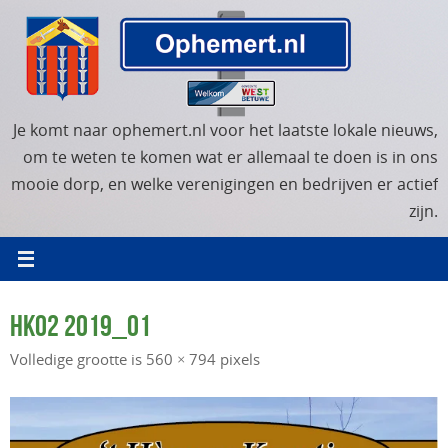
Ga
naar
de
inhoud
Je komt naar ophemert.nl voor het laatste lokale nieuws,
om te weten te komen wat er allemaal te doen is in ons
mooie dorp, en welke verenigingen en bedrijven er actief
zijn.
HK02 2019_01
Volledige grootte is
560 × 794
pixels