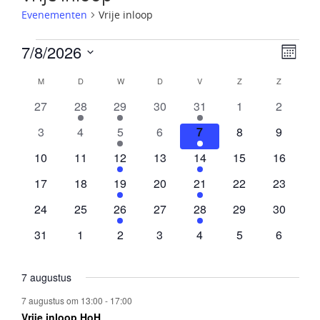
Evenementen
Vrije inloop
7/8/2026
Evenementen
Ev
We
Maand
Selecteer
M
MAANDAG
D
DINSDAG
W
WOENSDAG
D
DONDERDAG
V
VRIJDAG
Z
ZATERDAG
Z
ZONDAG
Kalender
we
een
nav
0
1
1
0
1
0
0
27
28
29
30
31
1
2
datum.
evenementen
evenement
evenement
evenementen
evenement
evenementen
eveneme
nav
van
0
0
1
0
1
0
0
3
4
5
6
7
8
9
evenementen
evenementen
evenement
evenementen
evenement
evenementen
eveneme
0
0
1
0
1
0
0
10
11
12
13
14
15
16
Evenementen
evenementen
evenementen
evenement
evenementen
evenement
evenementen
eveneme
0
0
1
0
1
0
0
17
18
19
20
21
22
23
evenementen
evenementen
evenement
evenementen
evenement
evenementen
eveneme
0
0
1
0
1
0
0
24
25
26
27
28
29
30
evenementen
evenementen
evenement
evenementen
evenement
evenementen
eveneme
0
0
0
0
0
0
0
31
1
2
3
4
5
6
evenementen
evenementen
evenementen
evenementen
evenementen
evenementen
eveneme
7 augustus
7 augustus om 13:00
-
17:00
Vrije inloop HoH