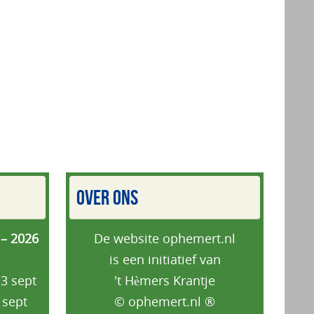
OVER ONS
 – 2026
De website ophemert.nl
is een initiatief van
3 sept
't Hèmers Krantje
 sept
© ophemert.nl ®