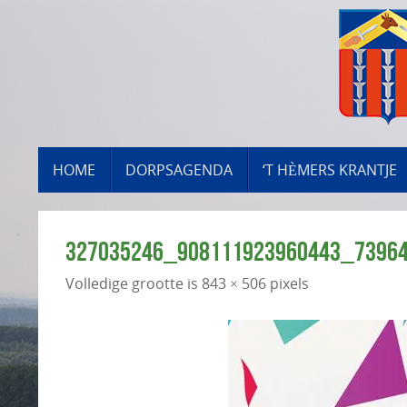
Ga
naar
de
inhoud
GA
HOME
DORPSAGENDA
‘T HÈMERS KRANTJE
NAAR
DE
INHOUD
327035246_908111923960443_7396
Volledige grootte is
843 × 506
pixels