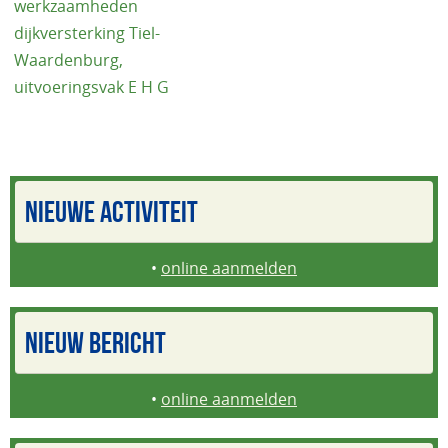
werkzaamheden
dijkversterking Tiel-
Waardenburg,
uitvoeringsvak E H G
NIEUWE ACTIVITEIT
•
online aanmelden
NIEUW BERICHT
•
online aanmelden